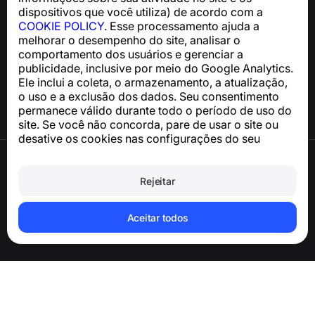
dispositivos que você utiliza) de acordo com a
COOKIE POLICY
. Esse processamento ajuda a
Central de Ajuda
melhorar o desempenho do site, analisar o
Notícias e Artigos
comportamento dos usuários e gerenciar a
Sobre o projeto
publicidade, inclusive por meio do Google Analytics.
Contatos
Ele inclui a coleta, o armazenamento, a atualização,
o uso e a exclusão dos dados. Seu consentimento
permanece válido durante todo o período de uso do
site. Se você não concorda, pare de usar o site ou
desative os cookies nas configurações do seu
navegador.
Termos de Uso
Política de Privacidade
Rejeitar
Política de Cookies
Política de Compra
Excluir a conta e os dados pessoais
Aceitar todos